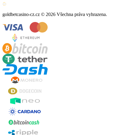
goldbetcasino-cz.cz © 2026 Všechna práva vyhrazena.