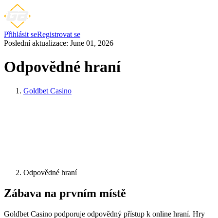
Přihlásit se
Registrovat se
Poslední aktualizace:
June 01, 2026
Odpovědné hraní
Goldbet Casino
Odpovědné hraní
Zábava na prvním místě
Goldbet Casino podporuje odpovědný přístup k online hraní. Hry